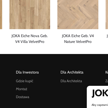
JOKA Eiche Nova Geb.
JOKA Eiche Geb. V4
V4 Villa VelvetPro
Nature VelvetPro
Dla Inwestora
Dla Architekta
K
Gdzie kupić
Dla Architekta
Z
Montaż
K
Dostawa
W
a
Aby zapewnić 