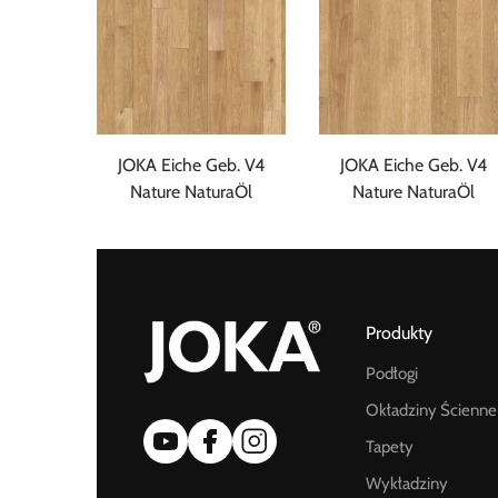
JOKA Eiche Geb. V4
JOKA Eiche Geb. V4
Nature NaturaÖl
Nature NaturaÖl
Produkty
Podłogi
Okładziny Ścienne
Tapety
Wykładziny