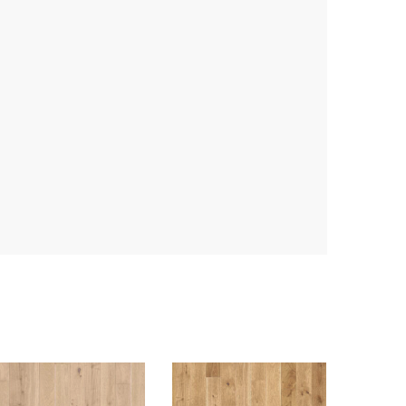
2100 x 190 x 9.5 mm
ry panelu
None
a m w paczce