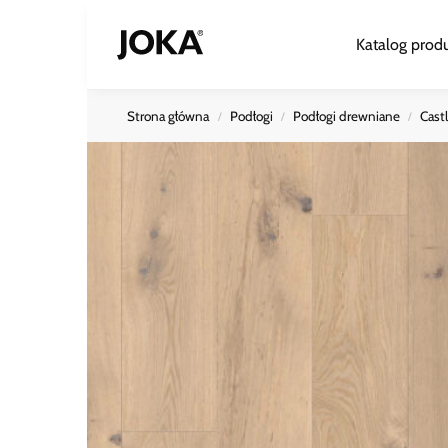
Search
Katalog prod
Strona główna
Podłogi
Podłogi drewniane
Cast
/
/
/