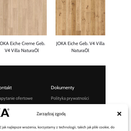
JOKA Eiche Creme Geb.
JOKA Eiche Geb. V4 Villa
V4 Villa NaturaÖl
NaturaÖl
ontakt
Dokumenty
apytanie ofertowe
Polityka prywatności
ontakt
Zarządzaj zgodą
spółpraca z
rchitektami
jak najlepsze wrażenia, korzystamy z technologii, takich jak pliki cookie, do